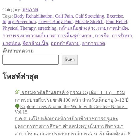
Category:
สุขภาพ
Tags:
Body Rehabilitation
,
Calf Pain
,
Calf Stretching
,
Exercise
,
Injury Prevention
,
Lower Body Pain
,
Muscle Stretch
,
Pain Relief
,
Physical Therapy
,
stretching
,
กล้ามเนื้อช่วงล่าง
,
กายภาพบำบัด
,
การบรรเทาความเจ็บปวด
,
การฟื้นฟูร่างกาย
,
การยืด
,
การรักษา
,
ปวดน่อง
,
ยืดกล้ามเนื้อ
,
ออกกำลังกาย
,
อาการปวด
ค้นหาบทความ
ค้นหา
โพสท์ล่าสุด
ธรรมชาติสร้างสรรค์ ชุดรวม C (เล่ม 11–15) – รวม
ภาพระบายสีธรรมชาติ 100 หน้า สำหรับเด็กอายุ 8–12 ปี
Explore Trees Around the World with Creative Nature –
Vol.15
ก.ค.ศ. แก้ไขหลักเกณฑ์การย้ายข้าราชการครูและ
บุคลากรทางการศึกษา ตำแหน่งครู เน้นการพิจารณา
สาขาวิชาเอกและประสบการณ์การสอน เริ่มมีผลตั้งแต่ 6