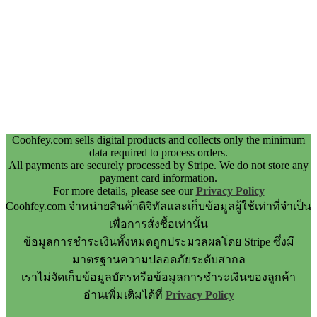
Coohfey.com sells digital products and collects only the minimum
data required to process orders.
All payments are securely processed by Stripe. We do not store any
payment card information.
For more details, please see our
Privacy Policy
Coohfey.com จำหน่ายสินค้าดิจิทัลและเก็บข้อมูลผู้ใช้เท่าที่จำเป็น
เพื่อการสั่งซื้อเท่านั้น
ข้อมูลการชำระเงินทั้งหมดถูกประมวลผลโดย Stripe ซึ่งมี
มาตรฐานความปลอดภัยระดับสากล
เราไม่จัดเก็บข้อมูลบัตรหรือข้อมูลการชำระเงินของลูกค้า
อ่านเพิ่มเติมได้ที่
Privacy Policy