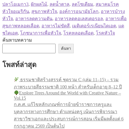
ปลาโอเมกา3
,
ผักผลไม้
,
ลดน้ำตาล
,
ลดโซเดียม
,
สมาคมโรค
หัวใจอเมริกัน
,
สุขภาพหัวใจ
,
องค์การอนามัยโลก
,
อาหารบำรุง
หัวใจ
,
อาหารลดความดัน
,
อาหารลดคอเลสเตอรอล
,
อาหารเพื่อ
สุขภาพหลอดเลือด
,
อาหารไม่ขัดสี
,
เมดิเตอร์เรเนียนไดเอต
,
แด
ชไดเอต
,
โภชนาการเพื่อหัวใจ
,
โรคหลอดเลือด
,
โรคหัวใจ
ค้นหาบทความ
ค้นหา
โพสท์ล่าสุด
ธรรมชาติสร้างสรรค์ ชุดรวม C (เล่ม 11–15) – รวม
ภาพระบายสีธรรมชาติ 100 หน้า สำหรับเด็กอายุ 8–12 ปี
Explore Trees Around the World with Creative Nature –
Vol.15
ก.ค.ศ. แก้ไขหลักเกณฑ์การย้ายข้าราชการครูและ
บุคลากรทางการศึกษา ตำแหน่งครู เน้นการพิจารณา
สาขาวิชาเอกและประสบการณ์การสอน เริ่มมีผลตั้งแต่ 6
กรกฎาคม 2569 เป็นต้นไป