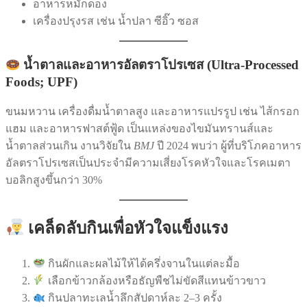
อาหารหมักดอง
เครื่องปรุงรส เช่น น้ำปลา ซีอิ๊ว ซอส
น้ำตาลและอาหารอัลตราโปรเซส (Ultra-Processed
Foods; UPF)
ขนมหวาน เครื่องดื่มน้ำตาลสูง และอาหารแปรรูป เช่น ไส้กรอก
แฮม และอาหารฟาสต์ฟู้ด เป็นแหล่งของไขมันทรานส์และ
น้ำตาลส่วนเกิน งานวิจัยใน
BMJ
ปี 2024 พบว่า ผู้ที่บริโภคอาหาร
อัลตราโปรเซสเป็นประจำมีความเสี่ยงโรคหัวใจและโรคเมตา
บอลิกสูงขึ้นกว่า 30%
เคล็ดลับกินเพื่อหัวใจแข็งแรง
กินผักและผลไม้ให้ได้ครึ่งจานในแต่ละมื้อ
เลือกข้าวกล้องหรือธัญพืชไม่ขัดสีแทนข้าวขาว
กินปลาทะเลน้ำลึกสัปดาห์ละ 2–3 ครั้ง