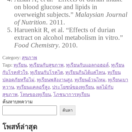
on blood glucose and lipids in
overweight subjects.”
Malaysian Journal
of Nutrition
. 2011.
Haruenkit R, et al. “Effects of durian
extract on alcohol metabolism in vitro.”
Food Chemistry
. 2010.
Category:
สุขภาพ
Tags:
ทุเรียน
,
ทุเรียนกับสุขภาพ
,
ทุเรียนกับแอลกอฮอล์
,
ทุเรียน
กับโรคหัวใจ
,
ทุเรียนกับโรคไต
,
ทุเรียนกินได้แค่ไหน
,
ทุเรียน
ปลอดภัยหรือไม่
,
ทุเรียนพลังงานสูง
,
ทุเรียนอ้วนไหม
,
ทุเรียนเบา
หวาน
,
ทุเรียนแคลอรี่สูง
,
ประโยชน์ของทุเรียน
,
ผลไม้กับ
สุขภาพ
,
โทษของทุเรียน
,
โภชนาการทุเรียน
ค้นหาบทความ
ค้นหา
โพสท์ล่าสุด