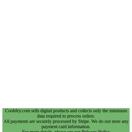
Coohfey.com sells digital products and collects only the minimum
data required to process orders.
All payments are securely processed by Stripe. We do not store any
payment card information.
For more details, please see our
Privacy Policy