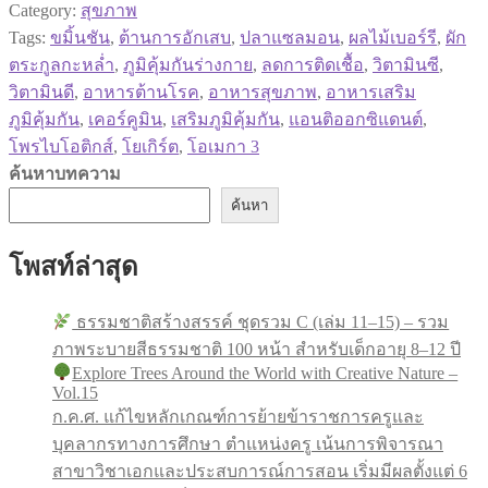
Category:
สุขภาพ
Tags:
ขมิ้นชัน
,
ต้านการอักเสบ
,
ปลาแซลมอน
,
ผลไม้เบอร์รี
,
ผัก
ตระกูลกะหล่ำ
,
ภูมิคุ้มกันร่างกาย
,
ลดการติดเชื้อ
,
วิตามินซี
,
วิตามินดี
,
อาหารต้านโรค
,
อาหารสุขภาพ
,
อาหารเสริม
ภูมิคุ้มกัน
,
เคอร์คูมิน
,
เสริมภูมิคุ้มกัน
,
แอนติออกซิแดนต์
,
โพรไบโอติกส์
,
โยเกิร์ต
,
โอเมกา 3
ค้นหาบทความ
ค้นหา
โพสท์ล่าสุด
ธรรมชาติสร้างสรรค์ ชุดรวม C (เล่ม 11–15) – รวม
ภาพระบายสีธรรมชาติ 100 หน้า สำหรับเด็กอายุ 8–12 ปี
Explore Trees Around the World with Creative Nature –
Vol.15
ก.ค.ศ. แก้ไขหลักเกณฑ์การย้ายข้าราชการครูและ
บุคลากรทางการศึกษา ตำแหน่งครู เน้นการพิจารณา
สาขาวิชาเอกและประสบการณ์การสอน เริ่มมีผลตั้งแต่ 6