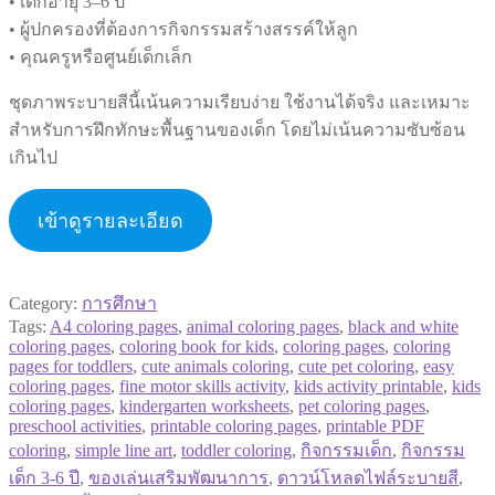
• เด็กอายุ 3–6 ปี
• ผู้ปกครองที่ต้องการกิจกรรมสร้างสรรค์ให้ลูก
• คุณครูหรือศูนย์เด็กเล็ก
ชุดภาพระบายสีนี้เน้นความเรียบง่าย ใช้งานได้จริง และเหมาะ
สำหรับการฝึกทักษะพื้นฐานของเด็ก โดยไม่เน้นความซับซ้อน
เกินไป
เข้าดูรายละเอียด
Category:
การศึกษา
Tags:
A4 coloring pages
,
animal coloring pages
,
black and white
coloring pages
,
coloring book for kids
,
coloring pages
,
coloring
pages for toddlers
,
cute animals coloring
,
cute pet coloring
,
easy
coloring pages
,
fine motor skills activity
,
kids activity printable
,
kids
coloring pages
,
kindergarten worksheets
,
pet coloring pages
,
preschool activities
,
printable coloring pages
,
printable PDF
coloring
,
simple line art
,
toddler coloring
,
กิจกรรมเด็ก
,
กิจกรรม
เด็ก 3-6 ปี
,
ของเล่นเสริมพัฒนาการ
,
ดาวน์โหลดไฟล์ระบายสี
,