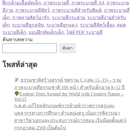
ฝึกกล้ามเนื้อมัดเล็ก
,
ภาพระบายสี
,
ภาพระบายสี A4
,
ภาพระบาย
สีง่าย
,
ภาพระบายสีสัตว์
,
ภาพระบายสีสำหรับพิมพ์
,
ภาพระบายสี
เด็ก
,
ภาพลายสัตว์น่ารัก
,
ระบายสีกระต่าย
,
ระบายสีง่ายสำหรับ
เด็ก
,
ระบายสีลูกสุนัข
,
ระบายสีลูกแมว
,
ระบายสีสัตว์เลี้ยง
,
สมุด
ระบายสีเด็ก
,
แบบฝึกหัดเด็กเล็ก
,
ไฟล์ PDF ระบายสี
ค้นหาบทความ
ค้นหา
โพสท์ล่าสุด
ธรรมชาติสร้างสรรค์ ชุดรวม C (เล่ม 11–15) – รวม
ภาพระบายสีธรรมชาติ 100 หน้า สำหรับเด็กอายุ 8–12 ปี
Explore Trees Around the World with Creative Nature –
Vol.15
ก.ค.ศ. แก้ไขหลักเกณฑ์การย้ายข้าราชการครูและ
บุคลากรทางการศึกษา ตำแหน่งครู เน้นการพิจารณา
สาขาวิชาเอกและประสบการณ์การสอน เริ่มมีผลตั้งแต่ 6
กรกฎาคม 2569 เป็นต้นไป