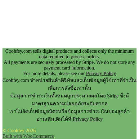
Coohfey.com sells digital products and collects only the minimum
data required to process orders.
All payments are securely processed by Stripe. We do not store any
payment card information.
For more details, please see our
Privacy Policy
Coohfey.com จำหน่ายสินค้าดิจิทัลและเก็บข้อมูลผู้ใช้เท่าที่จำเป็น
เพื่อการสั่งซื้อเท่านั้น
ข้อมูลการชำระเงินทั้งหมดถูกประมวลผลโดย Stripe ซึ่งมี
มาตรฐานความปลอดภัยระดับสากล
เราไม่จัดเก็บข้อมูลบัตรหรือข้อมูลการชำระเงินของลูกค้า
อ่านเพิ่มเติมได้ที่
Privacy Policy
© Coohfey 2026
Built with WooCommerce
.