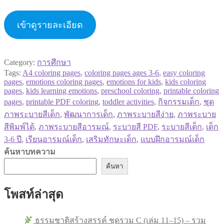
เข้าดูรายละเอียด
Category:
การศึกษา
Tags:
A4 coloring pages
,
coloring pages ages 3-6
,
easy coloring
pages
,
emotions coloring pages
,
emotions for kids
,
kids coloring
pages
,
kids learning emotions
,
preschool coloring
,
printable coloring
pages
,
printable PDF coloring
,
toddler activities
,
กิจกรรมเด็ก
,
ชุด
ภาพระบายสีเด็ก
,
พัฒนาการเด็ก
,
ภาพระบายสีง่าย
,
ภาพระบาย
สีพิมพ์ได้
,
ภาพระบายสีอารมณ์
,
ระบายสี PDF
,
ระบายสีเด็ก
,
เด็ก
3-6 ปี
,
เรียนอารมณ์เด็ก
,
เสริมทักษะเด็ก
,
แบบฝึกอารมณ์เด็ก
ค้นหาบทความ
ค้นหา
โพสท์ล่าสุด
ธรรมชาติสร้างสรรค์ ชุดรวม C (เล่ม 11–15) – รวม