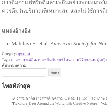
การดื่มกาแฟหรือดื่มคาเฟอีนอย่างพอเหมาะใ
ควรดื่มในปริมาณที่เหมาะสม และไม่ใช้การดื
แหล่งอ้างอิง
:
Mahdavi S. et al.
American Society for Nu
Category:
สุขภาพ
Tags:
กาแฟ
,
คาเฟอีน
,
คาเฟอีนกับฮอร์โมน
,
งานวิจัยกาแฟ
,
ผู้หญ
ค้นหาบทความ
ค้นหา
โพสท์ล่าสุด
🌿 ธรรมชาติสร้างสรรค์ ชุดรวม C (เล่ม 11–15) – รวมภาพร
🌳Explore Trees Around the World with Creative Nature – Vol