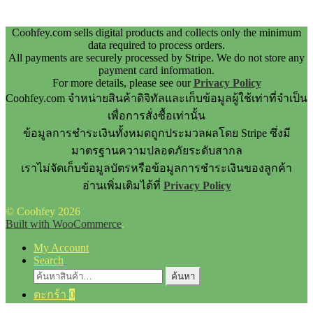
Coohfey.com sells digital products and collects only the minimum
data required to process orders.
All payments are securely processed by Stripe. We do not store any
payment card information.
For more details, please see our
Privacy Policy
Coohfey.com จำหน่ายสินค้าดิจิทัลและเก็บข้อมูลผู้ใช้เท่าที่จำเป็น
เพื่อการสั่งซื้อเท่านั้น
ข้อมูลการชำระเงินทั้งหมดถูกประมวลผลโดย Stripe ซึ่งมี
มาตรฐานความปลอดภัยระดับสากล
เราไม่จัดเก็บข้อมูลบัตรหรือข้อมูลการชำระเงินของลูกค้า
อ่านเพิ่มเติมได้ที่
Privacy Policy
© Coohfey 2026
Built with WooCommerce
.
My Account
Search
ค้นหา:
ค้นหา
ตะกร้า
0