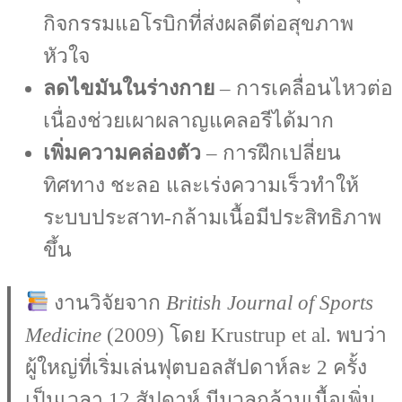
กิจกรรมแอโรบิกที่ส่งผลดีต่อสุขภาพ
หัวใจ
ลดไขมันในร่างกาย
– การเคลื่อนไหวต่อ
เนื่องช่วยเผาผลาญแคลอรีได้มาก
เพิ่มความคล่องตัว
– การฝึกเปลี่ยน
ทิศทาง ชะลอ และเร่งความเร็วทำให้
ระบบประสาท-กล้ามเนื้อมีประสิทธิภาพ
ขึ้น
งานวิจัยจาก
British Journal of Sports
Medicine
(2009) โดย Krustrup et al. พบว่า
ผู้ใหญ่ที่เริ่มเล่นฟุตบอลสัปดาห์ละ 2 ครั้ง
เป็นเวลา 12 สัปดาห์ มีมวลกล้ามเนื้อเพิ่ม