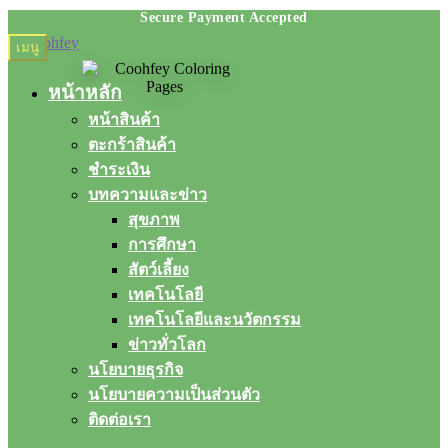
Skip
Skip
เมนู
to
to
navigation
content
หน้าหลัก
หน้าสินค้า
ตะกร้าสินค้า
ชำระเงิน
บทความและข่าว
สุขภาพ
การศึกษา
สัตว์เลี้ยง
เทคโนโลยี
เทคโนโลยีและนวัตกรรม
ข่าวทั่วโลก
นโยบายธุรกิจ
นโยบายความเป็นส่วนตัว
ติดต่อเรา