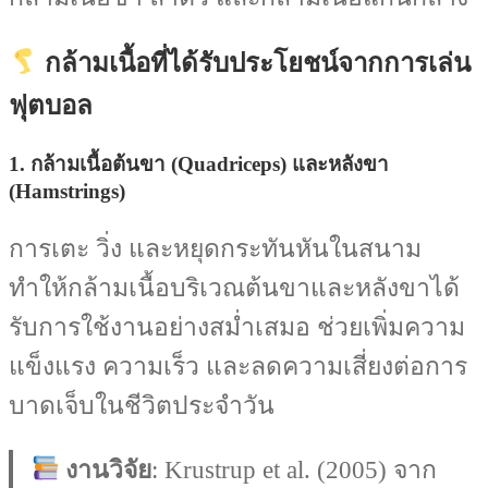
กล้ามเนื้อที่ได้รับประโยชน์จากการเล่น
ฟุตบอล
1.
กล้ามเนื้อต้นขา (Quadriceps) และหลังขา
(Hamstrings)
การเตะ วิ่ง และหยุดกระทันหันในสนาม
ทำให้กล้ามเนื้อบริเวณต้นขาและหลังขาได้
รับการใช้งานอย่างสม่ำเสมอ ช่วยเพิ่มความ
แข็งแรง ความเร็ว และลดความเสี่ยงต่อการ
บาดเจ็บในชีวิตประจำวัน
งานวิจัย
: Krustrup et al. (2005) จาก