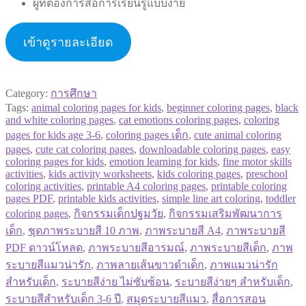
ผู้ที่ต้องการสื่อการเรียนรู้แบบง่าย
เข้าดูรายละเอียด
Category:
การศึกษา
Tags:
animal coloring pages for kids
,
beginner coloring pages
,
black
and white coloring pages
,
cat emotions coloring pages
,
coloring
pages for kids age 3-6
,
coloring pages เด็ก
,
cute animal coloring
pages
,
cute cat coloring pages
,
downloadable coloring pages
,
easy
coloring pages for kids
,
emotion learning for kids
,
fine motor skills
activities
,
kids activity worksheets
,
kids coloring pages
,
preschool
coloring activities
,
printable A4 coloring pages
,
printable coloring
pages PDF
,
printable kids activities
,
simple line art coloring
,
toddler
coloring pages
,
กิจกรรมเด็กปฐมวัย
,
กิจกรรมเสริมพัฒนาการ
เด็ก
,
ชุดภาพระบายสี 10 ภาพ
,
ภาพระบายสี A4
,
ภาพระบายสี
PDF ดาวน์โหลด
,
ภาพระบายสีอารมณ์
,
ภาพระบายสีเด็ก
,
ภาพ
ระบายสีแมวน่ารัก
,
ภาพลายเส้นขาวดำเด็ก
,
ภาพแมวน่ารัก
สำหรับเด็ก
,
ระบายสีง่าย ไม่ซับซ้อน
,
ระบายสีง่ายๆ สำหรับเด็ก
,
ระบายสีสำหรับเด็ก 3-6 ปี
,
สมุดระบายสีแมว
,
สื่อการสอน