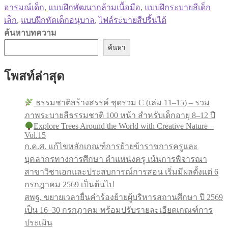
อารมณ์เด็ก
,
แบบฝึกพัฒนากล้ามเนื้อมือ
,
แบบฝึกระบายสีเด็ก
เล็ก
,
แบบฝึกหัดเด็กอนุบาล
,
ไฟล์ระบายสีปริ้นได้
ค้นหาบทความ
ค้นหา
โพสท์ล่าสุด
ธรรมชาติสร้างสรรค์ ชุดรวม C (เล่ม 11–15) – รวม
ภาพระบายสีธรรมชาติ 100 หน้า สำหรับเด็กอายุ 8–12 ปี
Explore Trees Around the World with Creative Nature –
Vol.15
ก.ค.ศ. แก้ไขหลักเกณฑ์การย้ายข้าราชการครูและ
บุคลากรทางการศึกษา ตำแหน่งครู เน้นการพิจารณา
สาขาวิชาเอกและประสบการณ์การสอน เริ่มมีผลตั้งแต่ 6
กรกฎาคม 2569 เป็นต้นไป
สพฐ. ขยายเวลายื่นคำร้องย้ายผู้บริหารสถานศึกษา ปี 2569
เป็น 16–30 กรกฎาคม พร้อมปรับรายละเอียดเกณฑ์การ
ประเมิน