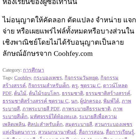
ห้องเรียนของผู้ซื้อเท่านั้น
ไม่อนุญาตให้คัดลอก ดัดแปลง จำหน่าย แจก
จ่าย หรือเผยแพร่ไฟล์ทั้งหมดหรือบางส่วนใน
เชิงพาณิชย์โดยไม่ได้รับอนุญาตเป็นลาย
ลักษณ์อักษรจาก Coohfey.com
Category:
การศึกษา
Tags:
Coohfey
,
กระบองเพชร
,
กิจกรรมวันหยุด
,
กิจกรรม
สร้างสรรค์
,
กิจกรรมสำหรับเด็ก
,
ครู
,
ชุดรวม C
,
ดาวน์โหลด
PDF
,
ต้นไม้
,
ต้นไม้รอบโลก
,
ธรรมชาติ
,
ธรรมชาติสร้างสรรค์
,
ธรรมชาติสร้างสรรค์ ชุดรวม C
,
นก
,
ผู้ปกครอง
,
พิมพ์ได้
,
ภาพ
ระบายสี
,
ภาพระบายสี PDF
,
ภาพระบายสีธรรมชาติ
,
ภาพ
ระบายสีเด็ก
,
มหัศจรรย์ใต้ท้องทะเล
,
ระบายสีเพื่อความ
เพลิดเพลิน
,
ศิลปะสำหรับเด็ก
,
สมุดระบายสี
,
สวนกระบองเพชร
แห่งจินตนาการ
,
สวนนกนานาพันธุ์
,
สื่อการสอน
,
สื่อการเรียนรู้
,