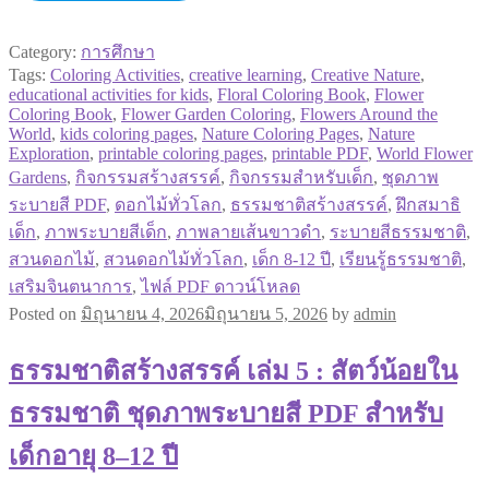
Category:
การศึกษา
Tags:
Coloring Activities
,
creative learning
,
Creative Nature
,
educational activities for kids
,
Floral Coloring Book
,
Flower
Coloring Book
,
Flower Garden Coloring
,
Flowers Around the
World
,
kids coloring pages
,
Nature Coloring Pages
,
Nature
Exploration
,
printable coloring pages
,
printable PDF
,
World Flower
Gardens
,
กิจกรรมสร้างสรรค์
,
กิจกรรมสำหรับเด็ก
,
ชุดภาพ
ระบายสี PDF
,
ดอกไม้ทั่วโลก
,
ธรรมชาติสร้างสรรค์
,
ฝึกสมาธิ
เด็ก
,
ภาพระบายสีเด็ก
,
ภาพลายเส้นขาวดำ
,
ระบายสีธรรมชาติ
,
สวนดอกไม้
,
สวนดอกไม้ทั่วโลก
,
เด็ก 8-12 ปี
,
เรียนรู้ธรรมชาติ
,
เสริมจินตนาการ
,
ไฟล์ PDF ดาวน์โหลด
Posted on
มิถุนายน 4, 2026
มิถุนายน 5, 2026
by
admin
ธรรมชาติสร้างสรรค์ เล่ม 5 : สัตว์น้อยใน
ธรรมชาติ ชุดภาพระบายสี PDF สำหรับ
เด็กอายุ 8–12 ปี