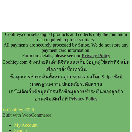
Coohfey.com sells digital products and collects only the minimum
data required to process orders.
All payments are securely processed by Stripe. We do not store any
payment card information.
For more details, please see our
Privacy Policy
Coohfey.com จำหน่ายสินค้าดิจิทัลและเก็บข้อมูลผู้ใช้เท่าที่จำเป็น
เพื่อการสั่งซื้อเท่านั้น
ข้อมูลการชำระเงินทั้งหมดถูกประมวลผลโดย Stripe ซึ่งมี
มาตรฐานความปลอดภัยระดับสากล
เราไม่จัดเก็บข้อมูลบัตรหรือข้อมูลการชำระเงินของลูกค้า
อ่านเพิ่มเติมได้ที่
Privacy Policy
© Coohfey 2026
Built with WooCommerce
.
My Account
Search