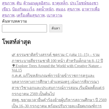
สุขภาพ
,
ตับ
,
ต้านอนุมูลอิสระ
,
ธาตุเหล็ก
,
ประโยชน์ของชา
เขียว
,
ป้องกันมะเร็ง
,
ลดน้ำหนัก
,
สมอง
,
สุขภาพ
,
อาหารเพื่อ
สุขภาพ
,
เครื่องดื่มสุขภาพ
,
เบาหวาน
ค้นหาบทความ
ค้นหา
โพสท์ล่าสุด
🌿 ธรรมชาติสร้างสรรค์ ชุดรวม C (เล่ม 11–15) – รวม
ภาพระบายสีธรรมชาติ 100 หน้า สำหรับเด็กอายุ 8–12 ปี
🌳Explore Trees Around the World with Creative Nature –
Vol.15
ก.ค.ศ. แก้ไขหลักเกณฑ์การย้ายข้าราชการครูและ
บุคลากรทางการศึกษา ตำแหน่งครู เน้นการพิจารณา
สาขาวิชาเอกและประสบการณ์การสอน เริ่มมีผลตั้งแต่ 6
กรกฎาคม 2569 เป็นต้นไป
สพฐ. ขยายเวลายื่นคำร้องย้ายผู้บริหารสถานศึกษา ปี 2569
เป็น 16–30 กรกฎาคม พร้อมปรับรายละเอียดเกณฑ์การ