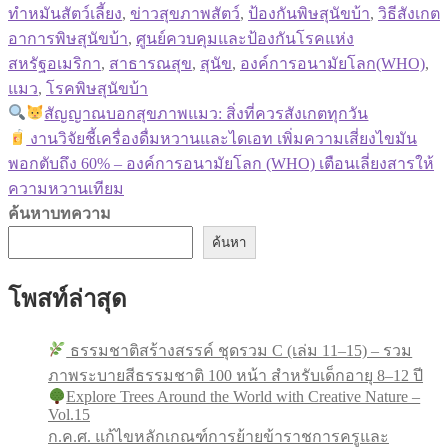
ทำหมันสัตว์เลี้ยง
,
ข่าวสุขภาพสัตว์
,
ป้องกันพิษสุนัขบ้า
,
วิธีสังเกต
อาการพิษสุนัขบ้า
,
ศูนย์ควบคุมและป้องกันโรคแห่ง
สหรัฐอเมริกา
,
สาธารณสุข
,
สุนัข
,
องค์การอนามัยโลก(WHO)
,
แมว
,
โรคพิษสุนัขบ้า
Previous
สัญญาณบอกสุขภาพแมว: สิ่งที่ควรสังเกตทุกวัน
แนะแนว
post:
Next
งานวิจัยชี้เครื่องดื่มหวานและไดเอท เพิ่มความเสี่ยงไขมัน
post:
เรื่อง
พอกตับถึง 60% – องค์การอนามัยโลก (WHO) เตือนเลี่ยงสารให้
ความหวานเทียม
ค้นหาบทความ
ค้นหา
โพสท์ล่าสุด
ธรรมชาติสร้างสรรค์ ชุดรวม C (เล่ม 11–15) – รวม
ภาพระบายสีธรรมชาติ 100 หน้า สำหรับเด็กอายุ 8–12 ปี
Explore Trees Around the World with Creative Nature –
Vol.15
ก.ค.ศ. แก้ไขหลักเกณฑ์การย้ายข้าราชการครูและ