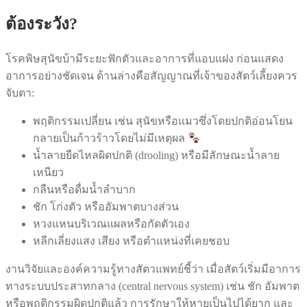
ต้องระวัง?
โรคพิษสุนัขบ้ามีระยะฟักตัวและอาการที่แอบแฝง ก่อนแสดง
อาการอย่างชัดเจน ด้านล่างคือสัญญาณที่เจ้าของสัตว์เลี้ยงควร
จับตา:
พฤติกรรมเปลี่ยน เช่น สุนัขหรือแมวซึ่งโดยปกติอ่อนโยน
กลายเป็นก้าวร้าวโดยไม่มีเหตุผล
น้ำลายยืดไหลผิดปกติ (drooling) หรือมีลักษณะน้ำลาย
เหนียว
กลืนหรือดื่มน้ำลำบาก
ชัก โก่งตัว หรืออัมพาตบางส่วน
หวงแหนบริเวณแผลหรือกัดตัวเอง
หลีกเลี่ยงแสง เสียง หรือตำแหน่งที่เคยชอบ
งานวิจัยและองค์ความรู้ทางสัตวแพทย์ชี้ว่า เมื่อสัตว์เริ่มมีอาการ
ทางระบบประสาทกลาง (central nervous system) เช่น ชัก อัมพาต
หรือพฤติกรรมผิดปกติแล้ว การรักษาให้หายเป็นไปได้ยาก และ