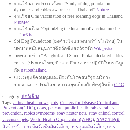
งานวิจัยภาคประเทศไทย “Study of dog population
dynamics and rabies awareness in Thailand”
Nature
งานวิจัย Oral vaccination of free-roaming dogs in Thailand
PubMed
งานวิจัยเรื่อง “Optimizing the location of vaccination sites
…”
arXiv
Soi Dog Foundation (องค์กรไม่แสวงหากำไรในไทย) ใน
บทบาทสนับสนุนการฉีดวัคซีนสัตว์จรจัด
Wikipedia
บทความข่าว “Bangkok and Samut Prakan declared rabies
zones” (ประเทศไทย) ที่กล่าวถึงแนวทางปฏิบัติในกรณีถูก
กัด
nationthailand
CDC (ศูนย์ควบคุมและป้องกันโรคสหรัฐอเมริกา) —
รายงานการประกันสาธารณสุขเกี่ยวกับพิษสุนัขบ้า
CDC
Category:
สัตว์เลี้ยง
Tags:
animal health news
,
cats
,
Centers for Disease Control and
Prevention(CDC)
,
dogs
,
pet care
,
public health
,
rabies
,
rabies
prevention
,
rabies symptoms
,
spay neuter pets
,
stray animal control
,
vaccinate pets
,
World Health Organization(WHO)
,
การควบคุม
สัตว์จรจัด
,
การฉีดวัคซีนสัตว์เลี้ยง
,
การดูแลสัตว์เลี้ยง
,
การ