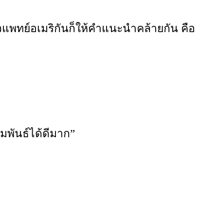
พทย์อเมริกันก็ให้คำแนะนำคล้ายกัน คือ
พันธ์ได้ดีมาก”