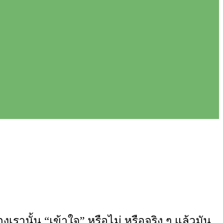
เรานั้น “เข้าใจ” หรือไม่ หรือจริง ๆ แล้วมัน