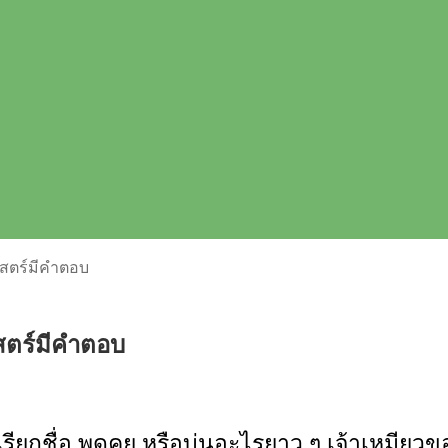
าสตร์มีคำตอบ
สตร์มีคำตอบ
รียกชื่อ พูดคุย หรือบ่นอะไรยาว ๆ เจ้าเหมียวของ