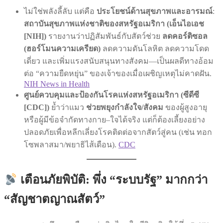
ไม่ใช่พลังลี้ลับ แต่คือ
ประโยชน์ด้านสุขภาพและอารมณ์
:
สถาบันสุขภาพแห่งชาติของสหรัฐอเมริกา (เอ็นไอเอช
[NIH])
รายงานว่าปฏิสัมพันธ์กับสัตว์ช่วย
ลดคอร์ติซอล
(ฮอร์โมนความเครียด)
ลดความดันโลหิต ลดความโดด
เดี่ยว และเพิ่มแรงสนับสนุนทางสังคม—เป็นผลดีทางอ้อม
ต่อ “ความยืดหยุ่น” ของเจ้าของเมื่อเผชิญเหตุไม่คาดฝัน.
NIH News in Health
ศูนย์ควบคุมและป้องกันโรคแห่งสหรัฐอเมริกา (ซีดีซี
[CDC])
ย้ำว่าแมว
ช่วยพยุงกำลังใจ/สังคม
ของผู้สูงอายุ
หรือผู้มีข้อจำกัดทางกาย–ใจได้จริง แต่ก็ต้องเลี้ยงอย่าง
ปลอดภัยเพื่อหลีกเลี่ยงโรคติดต่อจากสัตว์สู่คน (เช่น ทอก
โซพลาสมา/พยาธิไส้เดือน).
CDC
เตือนภัยพิบัติ: พึ่ง “ระบบรัฐ” มากกว่า
“สัญชาตญาณสัตว์”