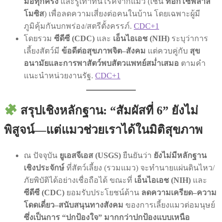
มือทุกครั้ง
และรู้เท่าทันโรคจากแมว (เช่น
ทอกโซพลาส
โมซิส
) เพื่อลดความเสี่ยงต่อคนในบ้าน โดยเฉพาะผู้มี
ภูมิคุ้มกันบกพร่อง/สตรีตั้งครรภ์.
CDC+1
โดยรวม
ซีดีซี (CDC)
และ
เอ็นไอเอช (NIH)
ระบุว่าการ
เลี้ยงสัตว์มี
ข้อดีต่อสุขภาพจิต–สังคม
แต่ควบคู่กับ
สุข
อนามัยและการพาสัตว์พบสัตวแพทย์สม่ำเสมอ
ตามคำ
แนะนำหน่วยงานรัฐ.
CDC+1
สรุปเชิงหลักฐาน: “สัมผัสที่ 6” ยังไม่
พิสูจน์—แต่แมวช่วยเราได้ในมิติสุขภาพ
ณ ปัจจุบัน
ยูเอสจีเอส (USGS)
ยืนยันว่า
ยังไม่มีหลักฐาน
เชิงประจักษ์
ที่สัตว์เลี้ยง (รวมแมว) จะทำนายแผ่นดินไหว/
ภัยพิบัติได้อย่างเชื่อถือได้ ขณะที่
เอ็นไอเอช (NIH)
และ
ซีดีซี (CDC)
ยอมรับประโยชน์ด้าน
ลดความเครียด–ความ
โดดเดี่ยว–สนับสนุนทางสังคม
ของการเลี้ยงแมวต่อมนุษย์
ซึ่งเป็นการ “ปกป้องใจ” มากกว่าปกป้องแบบเหนือ