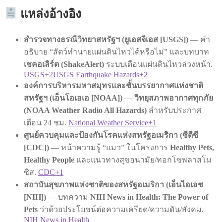
แหล่งอ้างอิง
สำรวจทางธรณีวิทยาสหรัฐฯ (ยูเอสจีเอส [USGS])
— คำ
อธิบาย “สัตว์ทำนายแผ่นดินไหวได้หรือไม่” และบทบาท
เชคอเลิร์ต (ShakeAlert)
ระบบเตือนแผ่นดินไหวล่วงหน้า.
USGS+2USGS Earthquake Hazards+2
องค์การบริหารมหาสมุทรและชั้นบรรยากาศแห่งชาติ
สหรัฐฯ (เอ็นโอเอเอ [NOAA])
—
วิทยุสภาพอากาศทุกภัย
(NOAA Weather Radio All Hazards)
สำหรับประกาศ
เตือน 24 ชม.
National Weather Service+1
ศูนย์ควบคุมและป้องกันโรคแห่งสหรัฐอเมริกา (ซีดีซี
[CDC])
— หน้าความรู้ “แมว” ในโครงการ
Healthy Pets,
Healthy People
และแนวทางสุขอนามัย/ทอกโซพลาสโม
ซิส.
CDC+1
สถาบันสุขภาพแห่งชาติของสหรัฐอเมริกา (เอ็นไอเอช
[NIH])
— บทความ
NIH News in Health: The Power of
Pets
ว่าด้วยประโยชน์ต่อความเครียด/ความดัน/สังคม.
NIH News in Health