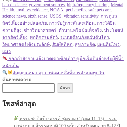
based science
,
government sources
,
high-frequency hearing
,
Mental
Health
,
myth vs evidence
,
NOAA
,
pet benefits
,
safe pet care
,
science news
,
sixth sense
,
USGS
,
vibration sensitivity
,
การดูแล
สัตว์เลี้ยงอย่างปลอดภัย
,
การรับรู้การสั่นสะเทือน
,
การได้ยิน
ความถี่สูง
,
ข่าววิทยาศาสตร์
,
ตำนานหรือข้อเท็จจริง
,
ประโยชน์
จากสัตว์เลี้ยง
,
พฤติกรรมสัตว์
,
ระบบเตือนภัยแผ่นดินไหว
,
วิทยาศาสตร์เชิงประจักษ์
,
สัมผัสที่หก
,
สุขภาพจิต
,
แผ่นดินไหว
,
แมว
Previous
ออกกำลังกายแล้วปวดเข่า/ข้อเท้า? คู่มือเริ่มต้นสำหรับผู้ที่น้ำ
แนะแนว
post:
หนักเกิน
เรื่อง
Next
สัญญาณบอกสุขภาพแมว: สิ่งที่ควรสังเกตทุกวัน
post:
ค้นหาบทความ
ค้นหา
โพสท์ล่าสุด
ธรรมชาติสร้างสรรค์ ชุดรวม C (เล่ม 11–15) – รวม
ภาพระบายสีธรรมชาติ 100 หน้า สำหรับเด็กอายุ 8–12 ปี