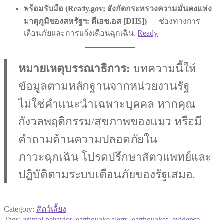
พร้อมรับมือ (Ready.gov; สังกัดกระทรวงความมั่นคงแห่ง
มาตุภูมิของสหรัฐฯ: ดีเอชเอส [DHS])
— ช่องทางการ
เตือนภัยและการแจ้งเตือนฉุกเฉิน.
Ready
หมายเหตุบรรณาธิการ:
บทความนี้ให้
ข้อมูลตามหลักฐานจากหน่วยงานรัฐ
ไม่ใช่คำแนะนำเฉพาะบุคคล หากคุณ
กังวลพฤติกรรม/สุขภาพของแมว หรือมี
คำถามด้านความปลอดภัยใน
ภาวะฉุกเฉิน โปรดปรึกษาสัตวแพทย์และ
ปฏิบัติตามระบบเตือนภัยของรัฐเสมอ.
Category:
สัตว์เลี้ยง
Tags:
animal behavior
,
earthquake alerts
,
earthquakes
,
evidence-