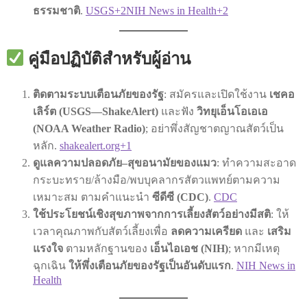
ธรรมชาติ
.
USGS+2NIH News in Health+2
คู่มือปฏิบัติสำหรับผู้อ่าน
ติดตามระบบเตือนภัยของรัฐ
: สมัครและเปิดใช้งาน
เชคอ
เลิร์ต (USGS—ShakeAlert)
และฟัง
วิทยุเอ็นโอเอเอ
(NOAA Weather Radio)
; อย่าพึ่งสัญชาตญาณสัตว์เป็น
หลัก.
shakealert.org+1
ดูแลความปลอดภัย–สุขอนามัยของแมว
: ทำความสะอาด
กระบะทราย/ล้างมือ/พบบุคลากรสัตวแพทย์ตามความ
เหมาะสม ตามคำแนะนำ
ซีดีซี (CDC)
.
CDC
ใช้ประโยชน์เชิงสุขภาพจากการเลี้ยงสัตว์อย่างมีสติ
: ให้
เวลาคุณภาพกับสัตว์เลี้ยงเพื่อ
ลดความเครียด
และ
เสริม
แรงใจ
ตามหลักฐานของ
เอ็นไอเอช (NIH)
; หากมีเหตุ
ฉุกเฉิน
ให้พึ่งเตือนภัยของรัฐเป็นอันดับแรก
.
NIH News in
Health