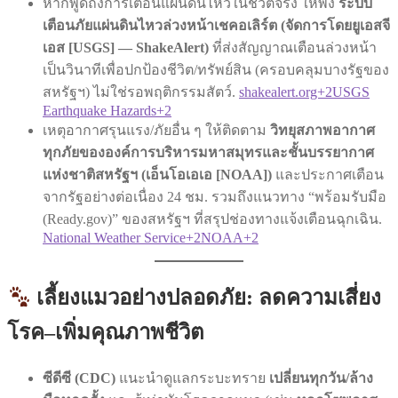
หากพูดถึงการเตือนแผ่นดินไหวในชีวิตจริง ให้พึ่ง
ระบบ
เตือนภัยแผ่นดินไหวล่วงหน้าเชคอเลิร์ต (จัดการโดยยูเอสจี
เอส [USGS] — ShakeAlert)
ที่ส่งสัญญาณเตือนล่วงหน้า
เป็นวินาทีเพื่อปกป้องชีวิต/ทรัพย์สิน (ครอบคลุมบางรัฐของ
สหรัฐฯ) ไม่ใช่รอพฤติกรรมสัตว์.
shakealert.org+2USGS
Earthquake Hazards+2
เหตุอากาศรุนแรง/ภัยอื่น ๆ ให้ติดตาม
วิทยุสภาพอากาศ
ทุกภัยขององค์การบริหารมหาสมุทรและชั้นบรรยากาศ
แห่งชาติสหรัฐฯ (เอ็นโอเอเอ [NOAA])
และประกาศเตือน
จากรัฐอย่างต่อเนื่อง 24 ชม. รวมถึงแนวทาง “พร้อมรับมือ
(Ready.gov)” ของสหรัฐฯ ที่สรุปช่องทางแจ้งเตือนฉุกเฉิน.
National Weather Service+2NOAA+2
เลี้ยงแมวอย่างปลอดภัย: ลดความเสี่ยง
โรค–เพิ่มคุณภาพชีวิต
ซีดีซี (CDC)
แนะนำดูแลกระบะทราย
เปลี่ยนทุกวัน/ล้าง