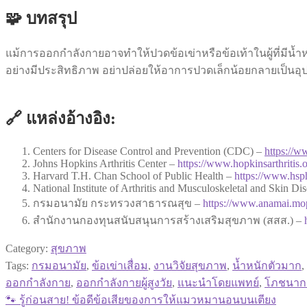
🧩 บทสรุป
แม้การออกกำลังกายอาจทำให้ปวดข้อเข่าหรือข้อเท้าในผู้ที่มีน
อย่างมีประสิทธิภาพ อย่าปล่อยให้อาการปวดเล็กน้อยกลายเป็นอุ
🔗 แหล่งอ้างอิง:
Centers for Disease Control and Prevention (CDC) –
https://
Johns Hopkins Arthritis Center –
https://www.hopkinsarthritis.
Harvard T.H. Chan School of Public Health –
https://www.hsp
National Institute of Arthritis and Musculoskeletal and Skin 
กรมอนามัย กระทรวงสาธารณสุข –
https://www.anamai.mo
สำนักงานกองทุนสนับสนุนการสร้างเสริมสุขภาพ (สสส.) –
Category:
สุขภาพ
Tags:
กรมอนามัย
,
ข้อเข่าเสื่อม
,
งานวิจัยสุขภาพ
,
น้ำหนักตัวมาก
,
ออกกำลังกาย
,
ออกกำลังกายผู้สูงวัย
,
แนะนำโดยแพทย์
,
โภชนากา
Previous
🐾 รู้ก่อนสาย! ข้อดีข้อเสียของการให้แมวหมานอนบนเตียง
แนะแนว