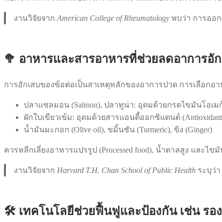
งานวิจัยจาก
American College of Rheumatology
พบว่า การออกก
🥦 อาหารและสารอาหารที่ช่วยลดอาการอั
การอักเสบของข้อต่อเป็นสาเหตุหลักของอาการปวด การเลือกอาหารต
ปลาแซลมอน (Salmon), ปลาทูน่า: อุดมด้วยกรดไขมันโอเมก้
ผักใบเขียวเข้ม: อุดมด้วยสารแอนตี้ออกซิแดนต์ (Antioxidant
น้ำมันมะกอก (Olive oil), ขมิ้นชัน (Turmeric), ขิง (Ginger)
ควรหลีกเลี่ยงอาหารแปรรูป (Processed food), น้ำตาลสูง และไขม
งานวิจัยจาก
Harvard T.H. Chan School of Public Health
ระบุว่า
🛠️ เทคโนโลยีช่วยฟื้นฟูและป้องกัน เช่น ร