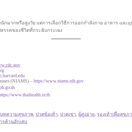
้ำหนักมากหรือสูงวัย แต่การเลือกวิธีการออกกำลังกาย อาหาร แล
ปสรรคของชีวิตที่กระฉับกระเฉง
www.cdc.gov
org
h.harvard.edu
Diseases (NIAMS) –
https://www.niams.nih.gov
ph.go.th
https://www.thaihealth.or.th
บทความสุขภาพ
,
ปวดข้อเท้า
,
ปวดเข่า
,
ผู้สูงอายุ
,
รองเท้าเพื่อสุขภ
รต้านอักเสบ