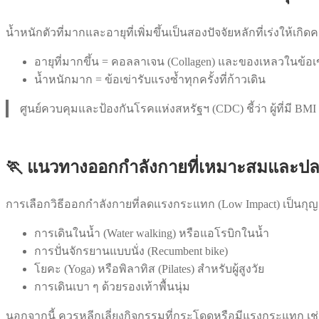
น้ำหนักตัวที่มากและอายุที่เพิ่มขึ้นเป็นสองปัจจัยหลักที่เร่งให
อายุที่มากขึ้น = คอลลาเจน (Collagen) และของเหลวในข้อ
น้ำหนักมาก = ข้อเข่ารับแรงซ้ำทุกครั้งที่ก้าวเดิน
ศูนย์ควบคุมและป้องกันโรคแห่งสหรัฐฯ (CDC) ชี้ว่า ผู้ที่มี BMI
🏃 แนวทางออกกำลังกายที่เหมาะสมและปล
การเลือกวิธีออกกำลังกายที่ลดแรงกระแทก (Low Impact) เป็นกุญ
การเดินในน้ำ (Water walking) หรือแอโรบิกในน้ำ
การปั่นจักรยานแบบนั่ง (Recumbent bike)
โยคะ (Yoga) หรือพิลาทิส (Pilates) สำหรับผู้สูงวัย
การเดินเบา ๆ ด้วยรองเท้าพื้นนุ่ม
นอกจากนี้ ควรหลีกเลี่ยงกิจกรรมที่กระโดดหรือมีแรงกระแทก เช่น