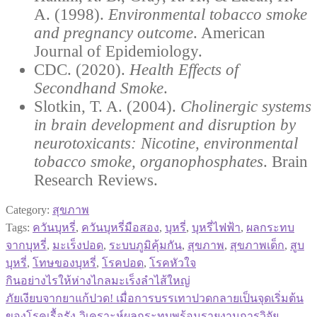
A. (1998).
Environmental tobacco smoke
and pregnancy outcome
. American
Journal of Epidemiology.
CDC. (2020).
Health Effects of
Secondhand Smoke
.
Slotkin, T. A. (2004).
Cholinergic systems
in brain development and disruption by
neurotoxicants: Nicotine, environmental
tobacco smoke, organophosphates
. Brain
Research Reviews.
Category:
สุขภาพ
Tags:
ควันบุหรี่
,
ควันบุหรี่มือสอง
,
บุหรี่
,
บุหรี่ไฟฟ้า
,
ผลกระทบ
จากบุหรี่
,
มะเร็งปอด
,
ระบบภูมิคุ้มกัน
,
สุขภาพ
,
สุขภาพเด็ก
,
สูบ
บุหรี่
,
โทษของบุหรี่
,
โรคปอด
,
โรคหัวใจ
Previous
กินอย่างไรให้ห่างไกลมะเร็งลำไส้ใหญ่
แนะแนว
post:
Next
ภัยเงียบจากยาแก้ปวด! เมื่อการบรรเทาปวดกลายเป็นจุดเริ่มต้น
post:
เรื่อง
ของโรคเรื้อรัง-วิเคราะห์ผลกระทบพร้อมรายงานการวิจัย