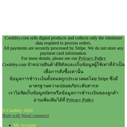
Coohfey.com sells digital products and collects only the minimum
data required to process orders.
All payments are securely processed by Stripe. We do not store any
payment card information.
For more details, please see our
Privacy Policy
Coohfey.com จำหน่ายสินค้าดิจิทัลและเก็บข้อมูลผู้ใช้เท่าที่จำเป็น
เพื่อการสั่งซื้อเท่านั้น
ข้อมูลการชำระเงินทั้งหมดถูกประมวลผลโดย Stripe ซึ่งมี
มาตรฐานความปลอดภัยระดับสากล
เราไม่จัดเก็บข้อมูลบัตรหรือข้อมูลการชำระเงินของลูกค้า
อ่านเพิ่มเติมได้ที่
Privacy Policy
© Coohfey 2026
Built with WooCommerce
.
My Account