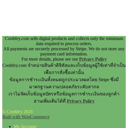
Coohfey.com sells digital products and collects only the minimum
data required to process orders.
All payments are securely processed by Stripe. We do not store any
payment card information.
For more details, please see our
Privacy Policy
Coohfey.com จำหน่ายสินค้าดิจิทัลและเก็บข้อมูลผู้ใช้เท่าที่จำเป็น
เพื่อการสั่งซื้อเท่านั้น
ข้อมูลการชำระเงินทั้งหมดถูกประมวลผลโดย Stripe ซึ่งมี
มาตรฐานความปลอดภัยระดับสากล
เราไม่จัดเก็บข้อมูลบัตรหรือข้อมูลการชำระเงินของลูกค้า
อ่านเพิ่มเติมได้ที่
Privacy Policy
© Coohfey 2026
Built with WooCommerce
.
My Account