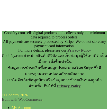
Coohfey.com sells digital products and collects only the minimum
data required to process orders.
All payments are securely processed by Stripe. We do not store any
payment card information.
For more details, please see our
Privacy Policy
Coohfey.com จำหน่ายสินค้าดิจิทัลและเก็บข้อมูลผู้ใช้เท่าที่จำเป็น
เพื่อการสั่งซื้อเท่านั้น
ข้อมูลการชำระเงินทั้งหมดถูกประมวลผลโดย Stripe ซึ่งมี
มาตรฐานความปลอดภัยระดับสากล
เราไม่จัดเก็บข้อมูลบัตรหรือข้อมูลการชำระเงินของลูกค้า
อ่านเพิ่มเติมได้ที่
Privacy Policy
© Coohfey 2026
Built with WooCommerce
.
My Account