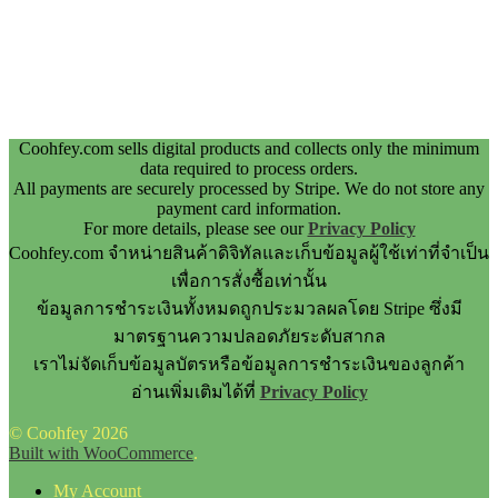
Coohfey.com sells digital products and collects only the minimum
data required to process orders.
All payments are securely processed by Stripe. We do not store any
payment card information.
For more details, please see our
Privacy Policy
Coohfey.com จำหน่ายสินค้าดิจิทัลและเก็บข้อมูลผู้ใช้เท่าที่จำเป็น
เพื่อการสั่งซื้อเท่านั้น
ข้อมูลการชำระเงินทั้งหมดถูกประมวลผลโดย Stripe ซึ่งมี
มาตรฐานความปลอดภัยระดับสากล
เราไม่จัดเก็บข้อมูลบัตรหรือข้อมูลการชำระเงินของลูกค้า
อ่านเพิ่มเติมได้ที่
Privacy Policy
© Coohfey 2026
Built with WooCommerce
.
My Account