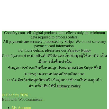
Coohfey.com sells digital products and collects only the minimum
data required to process orders.
All payments are securely processed by Stripe. We do not store any
payment card information.
For more details, please see our
Privacy Policy
Coohfey.com จำหน่ายสินค้าดิจิทัลและเก็บข้อมูลผู้ใช้เท่าที่จำเป็น
เพื่อการสั่งซื้อเท่านั้น
ข้อมูลการชำระเงินทั้งหมดถูกประมวลผลโดย Stripe ซึ่งมี
มาตรฐานความปลอดภัยระดับสากล
เราไม่จัดเก็บข้อมูลบัตรหรือข้อมูลการชำระเงินของลูกค้า
อ่านเพิ่มเติมได้ที่
Privacy Policy
© Coohfey 2026
Built with WooCommerce
.
My Account