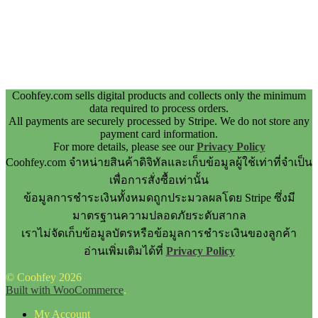
Coohfey.com sells digital products and collects only the minimum
data required to process orders.
All payments are securely processed by Stripe. We do not store any
payment card information.
For more details, please see our
Privacy Policy
Coohfey.com จำหน่ายสินค้าดิจิทัลและเก็บข้อมูลผู้ใช้เท่าที่จำเป็น
เพื่อการสั่งซื้อเท่านั้น
ข้อมูลการชำระเงินทั้งหมดถูกประมวลผลโดย Stripe ซึ่งมี
มาตรฐานความปลอดภัยระดับสากล
เราไม่จัดเก็บข้อมูลบัตรหรือข้อมูลการชำระเงินของลูกค้า
อ่านเพิ่มเติมได้ที่
Privacy Policy
© Coohfey 2026
Built with WooCommerce
.
My Account