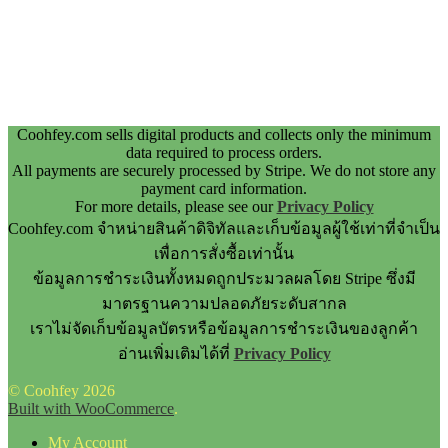
Coohfey.com sells digital products and collects only the minimum
data required to process orders.
All payments are securely processed by Stripe. We do not store any
payment card information.
For more details, please see our
Privacy Policy
Coohfey.com จำหน่ายสินค้าดิจิทัลและเก็บข้อมูลผู้ใช้เท่าที่จำเป็น
เพื่อการสั่งซื้อเท่านั้น
ข้อมูลการชำระเงินทั้งหมดถูกประมวลผลโดย Stripe ซึ่งมี
มาตรฐานความปลอดภัยระดับสากล
เราไม่จัดเก็บข้อมูลบัตรหรือข้อมูลการชำระเงินของลูกค้า
อ่านเพิ่มเติมได้ที่
Privacy Policy
© Coohfey 2026
Built with WooCommerce
.
My Account