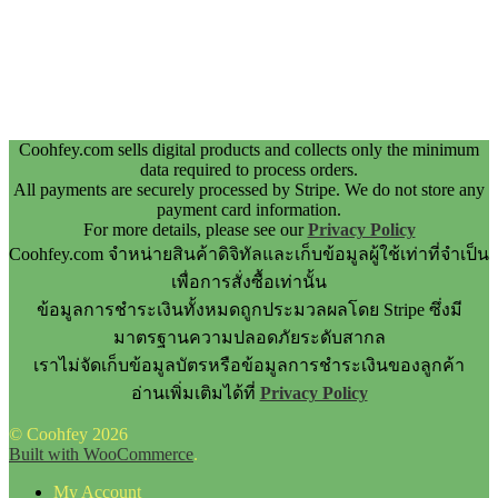
Coohfey.com sells digital products and collects only the minimum
data required to process orders.
All payments are securely processed by Stripe. We do not store any
payment card information.
For more details, please see our
Privacy Policy
Coohfey.com จำหน่ายสินค้าดิจิทัลและเก็บข้อมูลผู้ใช้เท่าที่จำเป็น
เพื่อการสั่งซื้อเท่านั้น
ข้อมูลการชำระเงินทั้งหมดถูกประมวลผลโดย Stripe ซึ่งมี
มาตรฐานความปลอดภัยระดับสากล
เราไม่จัดเก็บข้อมูลบัตรหรือข้อมูลการชำระเงินของลูกค้า
อ่านเพิ่มเติมได้ที่
Privacy Policy
© Coohfey 2026
Built with WooCommerce
.
My Account