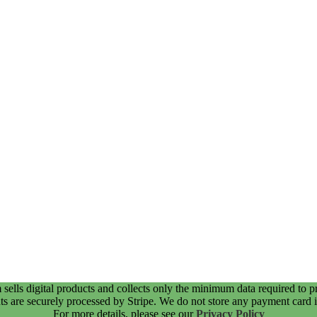
ells digital products and collects only the minimum data required to p
s are securely processed by Stripe. We do not store any payment card 
For more details, please see our
Privacy Policy