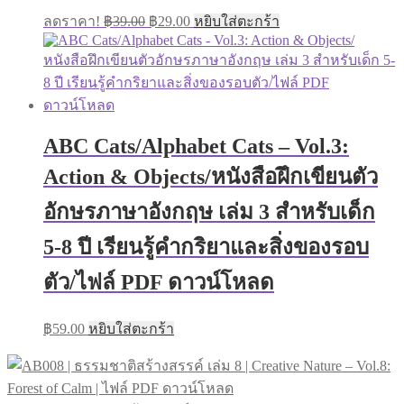
Original
Current
ลดราคา!
฿
39.00
฿
29.00
หยิบใส่ตะกร้า
price
price
was:
is:
฿39.00.
฿29.00.
ABC Cats/Alphabet Cats – Vol.3:
Action & Objects/หนังสือฝึกเขียนตัว
อักษรภาษาอังกฤษ เล่ม 3 สำหรับเด็ก
5-8 ปี เรียนรู้คำกริยาและสิ่งของรอบ
ตัว/ไฟล์ PDF ดาวน์โหลด
฿
59.00
หยิบใส่ตะกร้า