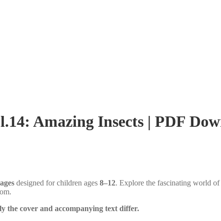
ol.14: Amazing Insects | PDF Dow
pages
designed for children ages
8–12
. Explore the fascinating world of
oom.
nly the cover and accompanying text differ.