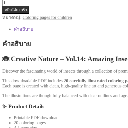
จำนวน
AB021
หยิบใส่ตะกร้า
|
หมวดหมู่:
Coloring pages for children
🐞
Creative
คำอธิบาย
Nature
–
Vol.14:
คำอธิบาย
Amazing
Insects
|
🐞 Creative Nature – Vol.14: Amazing Inse
PDF
Download
Discover the fascinating world of insects through a collection of pre
•
20
This downloadable PDF includes
20 carefully illustrated coloring 
Pages
Each page is created with clean, high-quality line art and generous col
ชิ้น
The illustrations are thoughtfully balanced with clear outlines and age
✨ Product Details
Printable PDF download
20 coloring pages
A4 page size