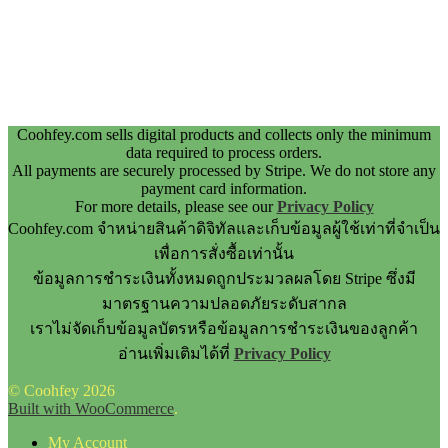
Coohfey.com sells digital products and collects only the minimum
data required to process orders.
All payments are securely processed by Stripe. We do not store any
payment card information.
For more details, please see our
Privacy Policy
Coohfey.com จำหน่ายสินค้าดิจิทัลและเก็บข้อมูลผู้ใช้เท่าที่จำเป็น
เพื่อการสั่งซื้อเท่านั้น
ข้อมูลการชำระเงินทั้งหมดถูกประมวลผลโดย Stripe ซึ่งมี
มาตรฐานความปลอดภัยระดับสากล
เราไม่จัดเก็บข้อมูลบัตรหรือข้อมูลการชำระเงินของลูกค้า
อ่านเพิ่มเติมได้ที่
Privacy Policy
© Coohfey 2026
Built with WooCommerce
.
My Account